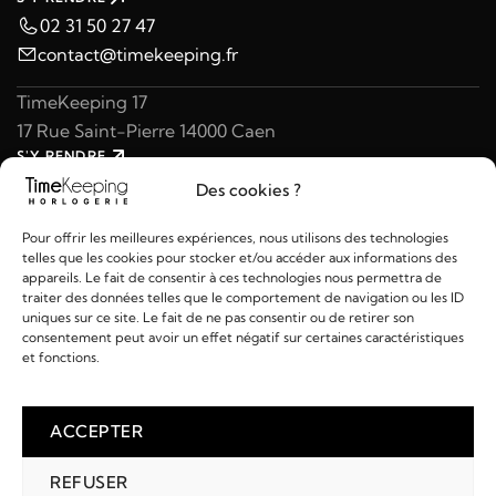
02 31 50 27 47
contact@timekeeping.fr
TimeKeeping 17
17 Rue Saint-Pierre 14000 Caen
S'Y RENDRE
02 31 47 49 97
Des cookies ?
contact@timekeeping.fr
Pour offrir les meilleures expériences, nous utilisons des technologies
telles que les cookies pour stocker et/ou accéder aux informations des
appareils. Le fait de consentir à ces technologies nous permettra de
traiter des données telles que le comportement de navigation ou les ID
uniques sur ce site. Le fait de ne pas consentir ou de retirer son
consentement peut avoir un effet négatif sur certaines caractéristiques
Liens utiles
et fonctions.
Détails
ACCEPTER
REFUSER
2026 © TIMEKEEPING - Réalisé par
AM WEB & MULTIMÉDIA