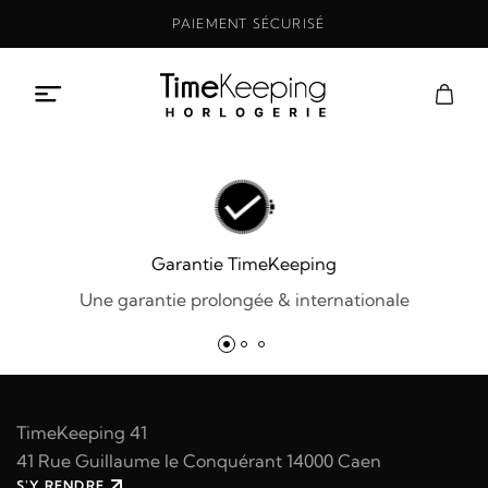
Aller
PAIEMENT SÉCURISÉ
au
contenu
Garantie TimeKeeping
Une garantie prolongée & internationale
TimeKeeping 41
41 Rue Guillaume le Conquérant 14000 Caen
S'Y RENDRE