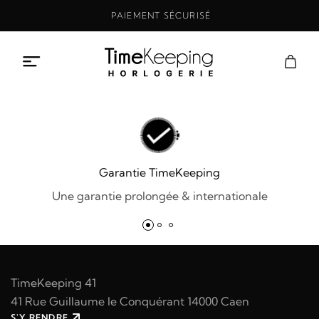
Aller
PAIEMENT SÉCURISÉ
au
contenu
Garantie TimeKeeping
Une garantie prolongée & internationale
TimeKeeping 41
41 Rue Guillaume le Conquérant 14000 Caen
S'Y RENDRE