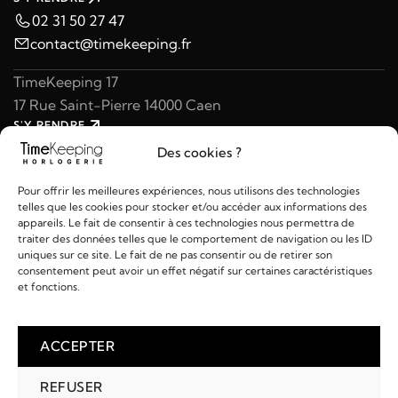
02 31 50 27 47
contact@timekeeping.fr
TimeKeeping 17
17 Rue Saint-Pierre 14000 Caen
S'Y RENDRE
02 31 47 49 97
Des cookies ?
contact@timekeeping.fr
Pour offrir les meilleures expériences, nous utilisons des technologies
telles que les cookies pour stocker et/ou accéder aux informations des
appareils. Le fait de consentir à ces technologies nous permettra de
traiter des données telles que le comportement de navigation ou les ID
uniques sur ce site. Le fait de ne pas consentir ou de retirer son
consentement peut avoir un effet négatif sur certaines caractéristiques
Liens utiles
et fonctions.
Détails
ACCEPTER
REFUSER
2026 © TIMEKEEPING - Réalisé par
AM WEB & MULTIMÉDIA