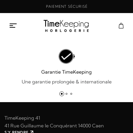
Aller
PAIEMENT SÉCURISÉ
au
contenu
Garantie TimeKeeping
Une garantie prolongée & internationale
TimeKeeping 41
41 Rue Guillaume le Conquérant 14000 Caen
S'Y RENDRE