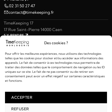
02 31 50 27 47
contact@timekeeping.fr
TimeKeeping 17
17 Rue Saint-Pierre 14000 Caen
S'Y RENDRE
02 31 47 49 97
Des cookies ?
contact@timekeeping.fr
Pour offrir les meilleures expériences, nous utilisons des technologies
telles que les cookies pour stocker et/ou accéder aux informations des
appareils. Le fait de consentir à ces technologies nous permettra de
traiter des données telles que le comportement de navigation ou les ID
uniques sur ce site. Le fait de ne pas consentir ou de retirer son
consentement peut avoir un effet négatif sur certaines caractéristiques
Liens utiles
et fonctions.
Détails
ACCEPTER
REFUSER
2026 © TIMEKEEPING - Réalisé par
AM WEB & MULTIMÉDIA