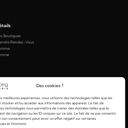
tails
s Boutiques
endre Rendez-Vous
omme
emme
Des cookies ?
les meilleures expériences, nous utilisons des technologies telles que les
 stocker et/ou accéder aux informations des appareils. Le fait de
ces technologies nous permettra de traiter des données telles que le
 de navigation ou les ID uniques sur ce site. Le fait de ne pas consentir
r son consentement peut avoir un effet négatif sur certaines
ques et fonctions.