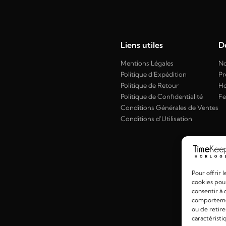
Liens utiles
Dé
Mentions Légales
No
Politique d'Expédition
Pr
Politique de Retour
H
Politique de Confidentialité
F
Conditions Générales de Ventes
Conditions d'Utilisation
Pour offrir 
cookies pour
consentir à 
comportement
ou de retire
caractéristi