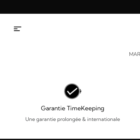
Aller
au
contenu
MAR
Garantie TimeKeeping
Une garantie prolongée & internationale