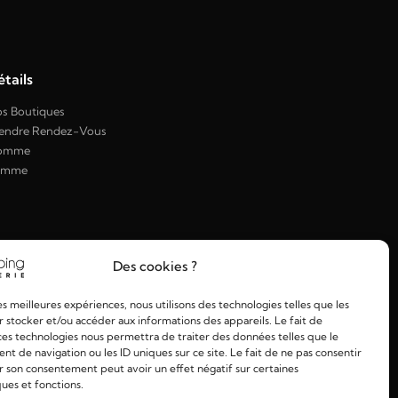
tails
s Boutiques
endre Rendez-Vous
omme
emme
Des cookies ?
les meilleures expériences, nous utilisons des technologies telles que les
 stocker et/ou accéder aux informations des appareils. Le fait de
ces technologies nous permettra de traiter des données telles que le
 de navigation ou les ID uniques sur ce site. Le fait de ne pas consentir
r son consentement peut avoir un effet négatif sur certaines
ques et fonctions.