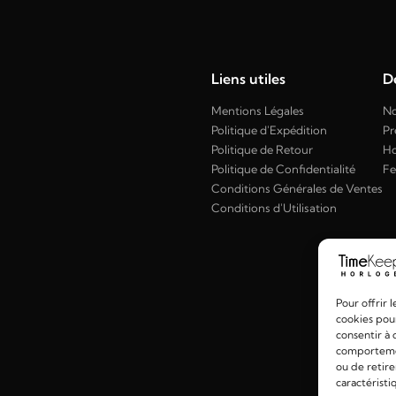
Liens utiles
Dé
Mentions Légales
No
Politique d'Expédition
Pr
Politique de Retour
H
Politique de Confidentialité
F
Conditions Générales de Ventes
Conditions d'Utilisation
Pour offrir 
cookies pour
consentir à 
comportement
ou de retire
caractéristi