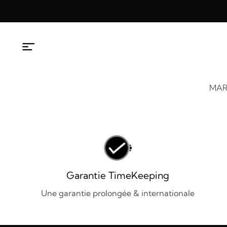
Aller
au
contenu
MAR
Garantie TimeKeeping
Une garantie prolongée & internationale