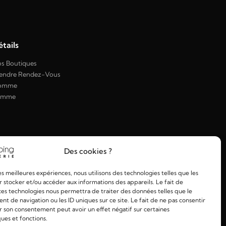
tails
s Boutiques
endre Rendez-Vous
omme
emme
Des cookies ?
les meilleures expériences, nous utilisons des technologies telles que les
 stocker et/ou accéder aux informations des appareils. Le fait de
ces technologies nous permettra de traiter des données telles que le
 de navigation ou les ID uniques sur ce site. Le fait de ne pas consentir
r son consentement peut avoir un effet négatif sur certaines
ques et fonctions.