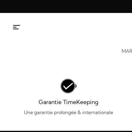
Aller
au
contenu
MAR
Garantie TimeKeeping
Une garantie prolongée & internationale