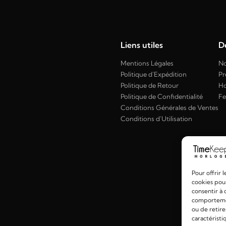
Liens utiles
Dé
Mentions Légales
No
Politique d'Expédition
Pr
Politique de Retour
H
Politique de Confidentialité
F
Conditions Générales de Ventes
Conditions d'Utilisation
Pour offrir 
cookies pour
consentir à 
comportement
ou de retire
caractéristi