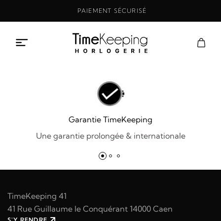
Aller
PAIEMENT SÉCURISÉ
au
contenu
Garantie TimeKeeping
Une garantie prolongée & internationale
TimeKeeping 41
41 Rue Guillaume le Conquérant 14000 Caen
S'Y RENDRE