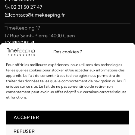
02 31 50 27 47
contact@timekeeping.fr
TimeKeeping 17
17 Rue Saint-Pierre 14000 Caen
S'Y RENDRE
02 31 47 49 97
Des cookies ?
contact@timekeeping.fr
Pour offrir les meilleures expériences, nous utilisons des technologies
telles que les cookies pour stocker et/ou accéder aux informations des
appareils. Le fait de consentir à ces technologies nous permettra de
traiter des données telles que le comportement de navigation ou les ID
uniques sur ce site. Le fait de ne pas consentir ou de retirer son
consentement peut avoir un effet négatif sur certaines caractéristiques
Liens utiles
et fonctions.
Détails
ACCEPTER
REFUSER
2026 © TIMEKEEPING - Réalisé par
AM WEB & MULTIMÉDIA