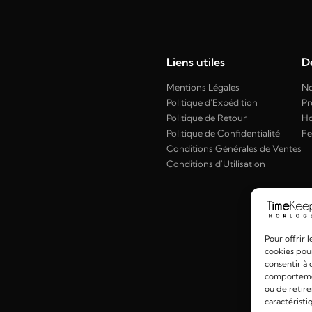
Liens utiles
Dé
Mentions Légales
No
Politique d'Expédition
Pr
Politique de Retour
H
Politique de Confidentialité
F
Conditions Générales de Ventes
Conditions d'Utilisation
Pour offrir 
cookies pour
consentir à 
comportement
ou de retire
caractéristi