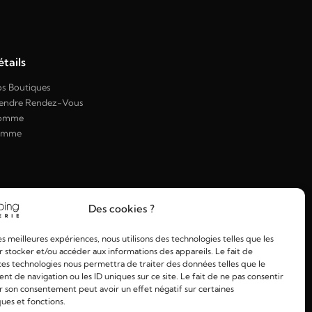
tails
s Boutiques
endre Rendez-Vous
omme
emme
Des cookies ?
les meilleures expériences, nous utilisons des technologies telles que les
 stocker et/ou accéder aux informations des appareils. Le fait de
ces technologies nous permettra de traiter des données telles que le
 de navigation ou les ID uniques sur ce site. Le fait de ne pas consentir
r son consentement peut avoir un effet négatif sur certaines
ques et fonctions.