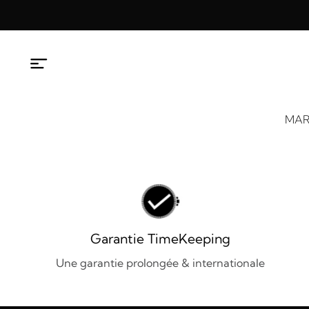
Aller
au
contenu
MAR
Garantie TimeKeeping
Une garantie prolongée & internationale