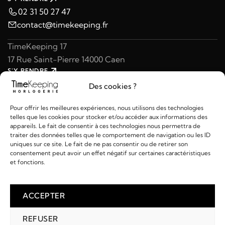
02 31 50 27 47
contact@timekeeping.fr
TimeKeeping 17
17 Rue Saint-Pierre 14000 Caen
S'Y RENDRE
02 31 47 49 97
Des cookies ?
contact@timekeeping.fr
Pour offrir les meilleures expériences, nous utilisons des technologies
telles que les cookies pour stocker et/ou accéder aux informations des
appareils. Le fait de consentir à ces technologies nous permettra de
traiter des données telles que le comportement de navigation ou les ID
uniques sur ce site. Le fait de ne pas consentir ou de retirer son
consentement peut avoir un effet négatif sur certaines caractéristiques
Liens utiles
et fonctions.
Détails
ACCEPTER
REFUSER
2026 © TIMEKEEPING - Réalisé par
AM WEB & MULTIMÉDIA