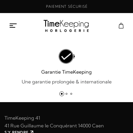
Aller
PAIEMENT SÉCURISÉ
au
contenu
Garantie TimeKeeping
Une garantie prolongée & internationale
TimeKeeping 41
41 Rue Guillaume le Conquérant 14000 Caen
S'Y RENDRE