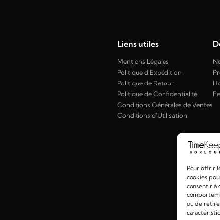
Liens utiles
Dé
Mentions Légales
No
Politique d'Expédition
Pr
Politique de Retour
H
Politique de Confidentialité
F
Conditions Générales de Ventes
Conditions d'Utilisation
Pour offrir 
cookies pour
consentir à 
comportement
ou de retire
caractéristi