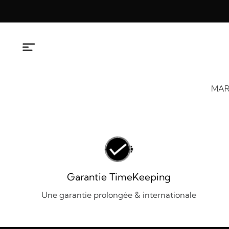
Aller
au
contenu
MAR
Garantie TimeKeeping
Une garantie prolongée & internationale