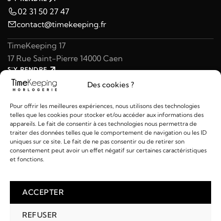
02 31 50 27 47
contact@timekeeping.fr
TimeKeeping 17
17 Rue Saint-Pierre 14000 Caen
S'Y RENDRE
02 31 47 49 97
Des cookies ?
contact@timekeeping.fr
Pour offrir les meilleures expériences, nous utilisons des technologies
telles que les cookies pour stocker et/ou accéder aux informations des
appareils. Le fait de consentir à ces technologies nous permettra de
traiter des données telles que le comportement de navigation ou les ID
uniques sur ce site. Le fait de ne pas consentir ou de retirer son
consentement peut avoir un effet négatif sur certaines caractéristiques
Liens utiles
et fonctions.
Détails
ACCEPTER
REFUSER
2026 © TIMEKEEPING - Réalisé par
AM WEB & MULTIMÉDIA