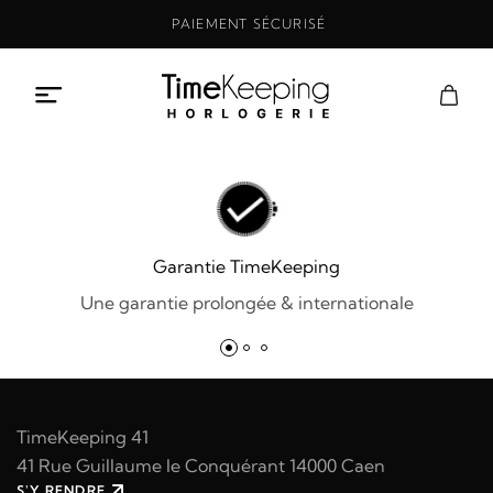
Aller
PAIEMENT SÉCURISÉ
au
contenu
Garantie TimeKeeping
Une garantie prolongée & internationale
TimeKeeping 41
41 Rue Guillaume le Conquérant 14000 Caen
S'Y RENDRE