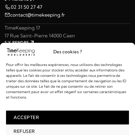
02 31 50 27 47
contact@timekeeping.fr
TimeKeeping 17
17 Rue Saint-Pierre 14000 Caen
S'Y RENDRE
02 31 47 49 97
Des cookies ?
contact@timekeeping.fr
Pour offrir les meilleures expériences, nous utilisons des technologies
telles que les cookies pour stocker et/ou accéder aux informations des
appareils. Le fait de consentir à ces technologies nous permettra de
traiter des données telles que le comportement de navigation ou les ID
uniques sur ce site. Le fait de ne pas consentir ou de retirer son
consentement peut avoir un effet négatif sur certaines caractéristiques
Liens utiles
et fonctions.
Détails
ACCEPTER
REFUSER
2026 © TIMEKEEPING - Réalisé par
AM WEB & MULTIMÉDIA