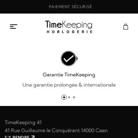
Aller
PAIEMENT SÉCURISÉ
au
contenu
Garantie TimeKeeping
Une garantie prolongée & internationale
TimeKeeping 41
41 Rue Guillaume le Conquérant 14000 Caen
S'Y RENDRE