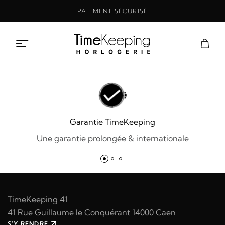
Aller
PAIEMENT SÉCURISÉ
au
contenu
Garantie TimeKeeping
Une garantie prolongée & internationale
TimeKeeping 41
41 Rue Guillaume le Conquérant 14000 Caen
S'Y RENDRE