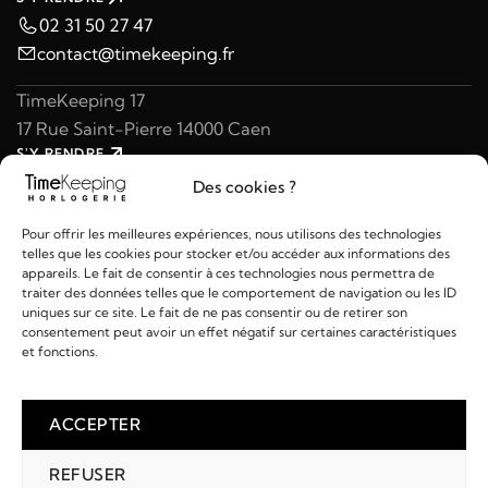
02 31 50 27 47
contact@timekeeping.fr
TimeKeeping 17
17 Rue Saint-Pierre 14000 Caen
S'Y RENDRE
02 31 47 49 97
Des cookies ?
contact@timekeeping.fr
Pour offrir les meilleures expériences, nous utilisons des technologies
telles que les cookies pour stocker et/ou accéder aux informations des
appareils. Le fait de consentir à ces technologies nous permettra de
traiter des données telles que le comportement de navigation ou les ID
uniques sur ce site. Le fait de ne pas consentir ou de retirer son
consentement peut avoir un effet négatif sur certaines caractéristiques
Liens utiles
et fonctions.
Détails
ACCEPTER
REFUSER
2026 © TIMEKEEPING - Réalisé par
AM WEB & MULTIMÉDIA