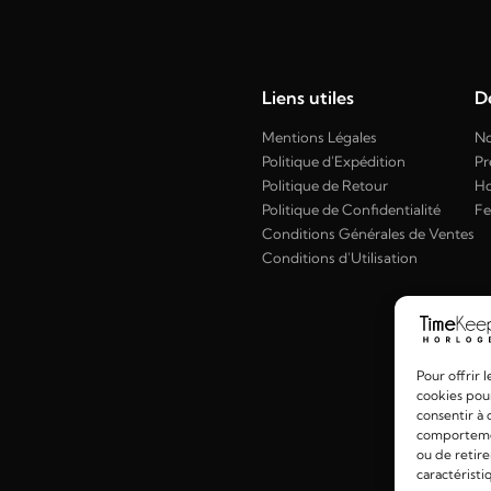
Liens utiles
Dé
Mentions Légales
No
Politique d'Expédition
Pr
Politique de Retour
H
Politique de Confidentialité
F
Conditions Générales de Ventes
Conditions d'Utilisation
Pour offrir 
cookies pour
consentir à 
comportement
ou de retire
caractéristi