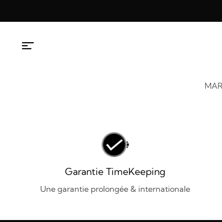
Aller
au
contenu
MAR
Garantie TimeKeeping
Une garantie prolongée & internationale