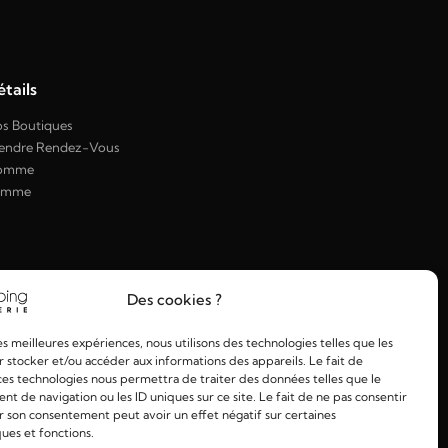
tails
s Boutiques
endre Rendez-Vous
omme
emme
Des cookies ?
les meilleures expériences, nous utilisons des technologies telles que les
 stocker et/ou accéder aux informations des appareils. Le fait de
ces technologies nous permettra de traiter des données telles que le
 de navigation ou les ID uniques sur ce site. Le fait de ne pas consentir
r son consentement peut avoir un effet négatif sur certaines
ques et fonctions.