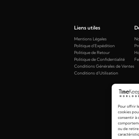
Liens utiles
Dé
Mentions Légales
No
Politique d'Expédition
Pr
Politique de Retour
H
Politique de Confidentialité
F
Conditions Générales de Ventes
Conditions d'Utilisation
Pour offrir 
cookies pour
consentir à 
comportement
ou de retire
caractéristi