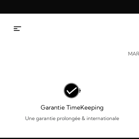
Aller
au
contenu
MAR
Garantie TimeKeeping
Une garantie prolongée & internationale