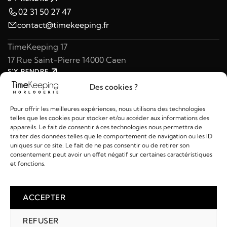
02 31 50 27 47
contact@timekeeping.fr
TimeKeeping 17
17 Rue Saint-Pierre 14000 Caen
S'Y RENDRE
02 31 47 49 97
Des cookies ?
contact@timekeeping.fr
Pour offrir les meilleures expériences, nous utilisons des technologies
telles que les cookies pour stocker et/ou accéder aux informations des
appareils. Le fait de consentir à ces technologies nous permettra de
traiter des données telles que le comportement de navigation ou les ID
uniques sur ce site. Le fait de ne pas consentir ou de retirer son
consentement peut avoir un effet négatif sur certaines caractéristiques
Liens utiles
et fonctions.
Détails
ACCEPTER
REFUSER
2026 © TIMEKEEPING - Réalisé par
AM WEB & MULTIMÉDIA