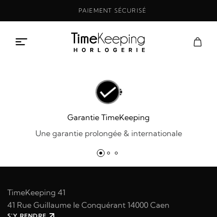
Aller
PAIEMENT SÉCURISÉ
au
contenu
Garantie TimeKeeping
Une garantie prolongée & internationale
TimeKeeping 41
41 Rue Guillaume le Conquérant 14000 Caen
S'Y RENDRE