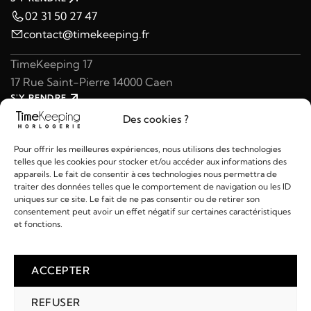
02 31 50 27 47
contact@timekeeping.fr
TimeKeeping 17
17 Rue Saint-Pierre 14000 Caen
S'Y RENDRE
02 31 47 49 97
Des cookies ?
contact@timekeeping.fr
Pour offrir les meilleures expériences, nous utilisons des technologies
telles que les cookies pour stocker et/ou accéder aux informations des
appareils. Le fait de consentir à ces technologies nous permettra de
traiter des données telles que le comportement de navigation ou les ID
uniques sur ce site. Le fait de ne pas consentir ou de retirer son
consentement peut avoir un effet négatif sur certaines caractéristiques
Liens utiles
et fonctions.
Détails
ACCEPTER
REFUSER
2026 © TIMEKEEPING - Réalisé par
AM WEB & MULTIMÉDIA