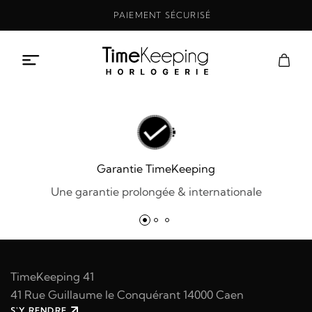
Aller
PAIEMENT SÉCURISÉ
au
contenu
Garantie TimeKeeping
Une garantie prolongée & internationale
TimeKeeping 41
41 Rue Guillaume le Conquérant 14000 Caen
S'Y RENDRE