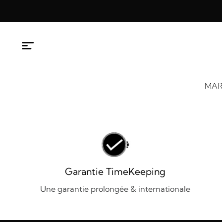
Aller
au
contenu
MAR
Garantie TimeKeeping
Une garantie prolongée & internationale