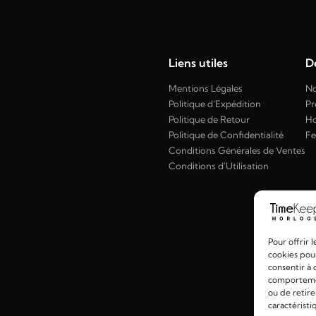
Liens utiles
Dé
Mentions Légales
No
Politique d'Expédition
Pr
Politique de Retour
H
Politique de Confidentialité
F
Conditions Générales de Ventes
Conditions d'Utilisation
Pour offrir 
cookies pour
consentir à 
comportement
ou de retire
caractéristi