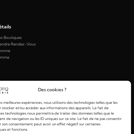
tails
s Boutiques
endre Rendez-Vous
omme
emme
Des cookies ?
les meilleures expériences, nous utilisons des technologies telles que les
 stocker et/ou accéder aux informations des appareils. Le fait de
ces technologies nous permettra de traiter des données telles que le
 de navigation ou les ID uniques sur ce site. Le fait de ne pas consentir
r son consentement peut avoir un effet négatif sur certaines
ques et fonctions.