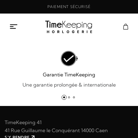
Aller
PAIEMENT SÉCURISÉ
au
contenu
Garantie TimeKeeping
Une garantie prolongée & internationale
TimeKeeping 41
41 Rue Guillaume le Conquérant 14000 Caen
S'Y RENDRE