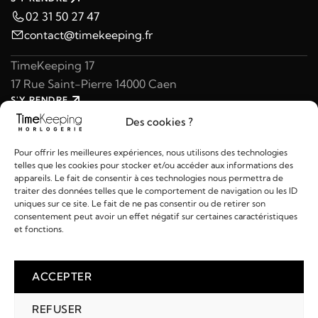
02 31 50 27 47
contact@timekeeping.fr
TimeKeeping 17
17 Rue Saint-Pierre 14000 Caen
S'Y RENDRE
02 31 47 49 97
Des cookies ?
contact@timekeeping.fr
Pour offrir les meilleures expériences, nous utilisons des technologies
telles que les cookies pour stocker et/ou accéder aux informations des
appareils. Le fait de consentir à ces technologies nous permettra de
traiter des données telles que le comportement de navigation ou les ID
uniques sur ce site. Le fait de ne pas consentir ou de retirer son
consentement peut avoir un effet négatif sur certaines caractéristiques
Liens utiles
et fonctions.
Détails
ACCEPTER
REFUSER
2026 © TIMEKEEPING - Réalisé par
AM WEB & MULTIMÉDIA