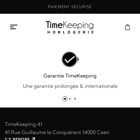
Aller
PAIEMENT SÉCURISÉ
au
contenu
Garantie TimeKeeping
Une garantie prolongée & internationale
TimeKeeping 41
41 Rue Guillaume le Conquérant 14000 Caen
S'Y RENDRE