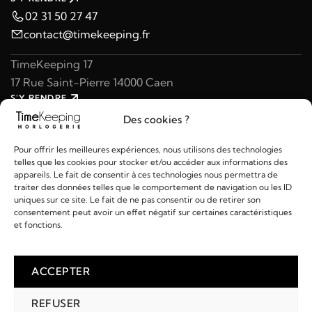
02 31 50 27 47
contact@timekeeping.fr
TimeKeeping 17
17 Rue Saint-Pierre 14000 Caen
S'Y RENDRE
02 31 47 49 97
Des cookies ?
contact@timekeeping.fr
Pour offrir les meilleures expériences, nous utilisons des technologies
telles que les cookies pour stocker et/ou accéder aux informations des
appareils. Le fait de consentir à ces technologies nous permettra de
traiter des données telles que le comportement de navigation ou les ID
uniques sur ce site. Le fait de ne pas consentir ou de retirer son
consentement peut avoir un effet négatif sur certaines caractéristiques
Liens utiles
et fonctions.
Détails
ACCEPTER
REFUSER
2026 © TIMEKEEPING - Réalisé par
AM WEB & MULTIMÉDIA