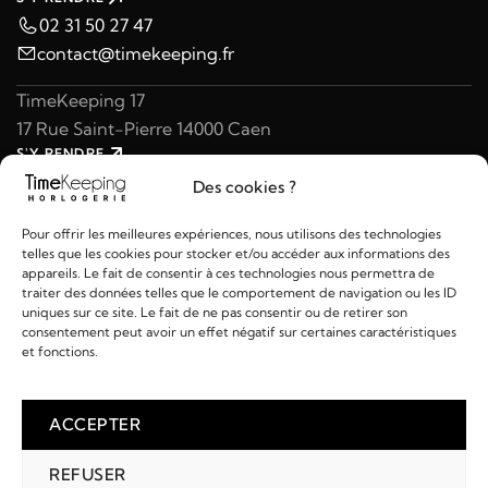
02 31 50 27 47
contact@timekeeping.fr
TimeKeeping 17
17 Rue Saint-Pierre 14000 Caen
S'Y RENDRE
02 31 47 49 97
Des cookies ?
contact@timekeeping.fr
Pour offrir les meilleures expériences, nous utilisons des technologies
telles que les cookies pour stocker et/ou accéder aux informations des
appareils. Le fait de consentir à ces technologies nous permettra de
traiter des données telles que le comportement de navigation ou les ID
uniques sur ce site. Le fait de ne pas consentir ou de retirer son
consentement peut avoir un effet négatif sur certaines caractéristiques
Liens utiles
et fonctions.
Détails
ACCEPTER
REFUSER
2026 © TIMEKEEPING - Réalisé par
AM WEB & MULTIMÉDIA