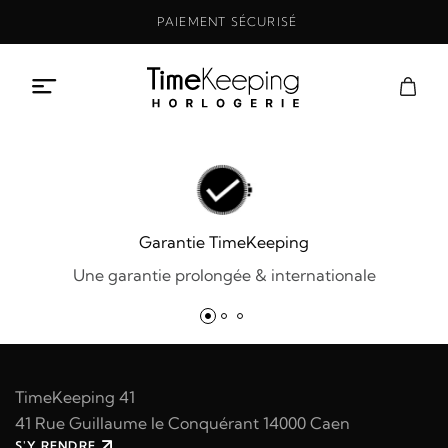
Aller
PAIEMENT SÉCURISÉ
au
contenu
Garantie TimeKeeping
Une garantie prolongée & internationale
TimeKeeping 41
41 Rue Guillaume le Conquérant 14000 Caen
S'Y RENDRE