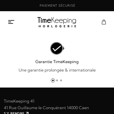
Aller
PAIEMENT SÉCURISÉ
au
contenu
Garantie TimeKeeping
Une garantie prolongée & internationale
TimeKeeping 41
41 Rue Guillaume le Conquérant 14000 Caen
S'Y RENDRE