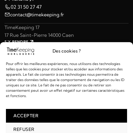
02 31 50 27 47
contact@timekeeping.fr
TimeKeeping 17
17 Rue Saint-Pierre 14000 Caen
S'Y RENDRE
02 31 47 49 97
Des cookies ?
contact@timekeeping.fr
Pour offrir les meilleures expériences, nous utilisons des technologies
telles que les cookies pour stocker et/ou accéder aux informations des
appareils. Le fait de consentir à ces technologies nous permettra de
traiter des données telles que le comportement de navigation ou les ID
uniques sur ce site. Le fait de ne pas consentir ou de retirer son
consentement peut avoir un effet négatif sur certaines caractéristiques
Liens utiles
et fonctions.
Détails
ACCEPTER
REFUSER
2026 © TIMEKEEPING - Réalisé par
AM WEB & MULTIMÉDIA