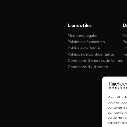
Liens utiles
Dé
Mentions Légales
No
Politique d'Expédition
Pr
Politique de Retour
H
Politique de Confidentialité
F
Conditions Générales de Ventes
Conditions d'Utilisation
Pour offrir 
cookies pour
consentir à 
comportement
ou de retire
caractéristi