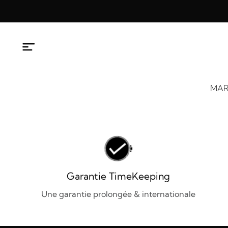
Aller
au
contenu
MAR
Garantie TimeKeeping
Une garantie prolongée & internationale