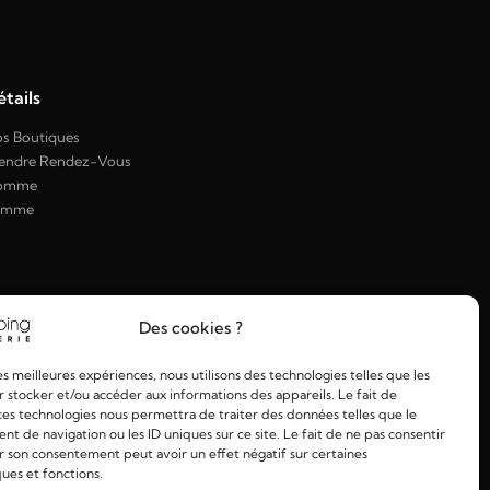
tails
s Boutiques
endre Rendez-Vous
omme
emme
Des cookies ?
les meilleures expériences, nous utilisons des technologies telles que les
 stocker et/ou accéder aux informations des appareils. Le fait de
ces technologies nous permettra de traiter des données telles que le
 de navigation ou les ID uniques sur ce site. Le fait de ne pas consentir
r son consentement peut avoir un effet négatif sur certaines
ques et fonctions.