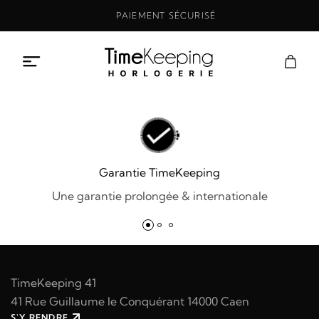
Aller
PAIEMENT SÉCURISÉ
au
contenu
Garantie TimeKeeping
Une garantie prolongée & internationale
TimeKeeping 41
41 Rue Guillaume le Conquérant 14000 Caen
S'Y RENDRE