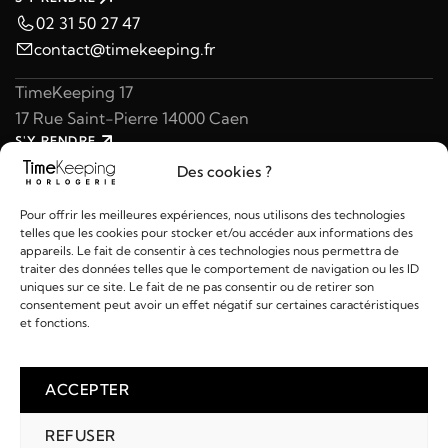
02 31 50 27 47
contact@timekeeping.fr
TimeKeeping 17
17 Rue Saint-Pierre 14000 Caen
S'Y RENDRE
02 31 47 49 97
Des cookies ?
contact@timekeeping.fr
Pour offrir les meilleures expériences, nous utilisons des technologies
telles que les cookies pour stocker et/ou accéder aux informations des
appareils. Le fait de consentir à ces technologies nous permettra de
traiter des données telles que le comportement de navigation ou les ID
uniques sur ce site. Le fait de ne pas consentir ou de retirer son
consentement peut avoir un effet négatif sur certaines caractéristiques
Liens utiles
et fonctions.
Détails
ACCEPTER
REFUSER
2026 © TIMEKEEPING - Réalisé par
AM WEB & MULTIMÉDIA