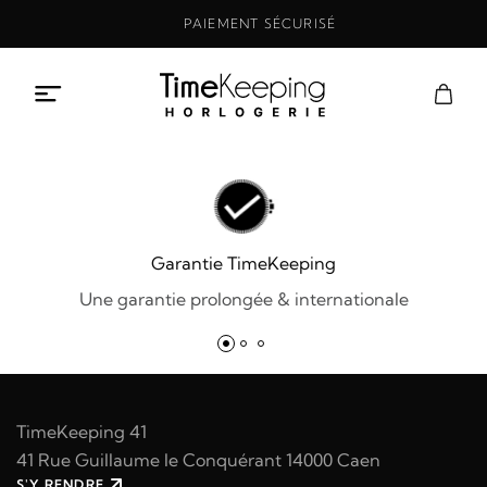
Aller
PAIEMENT SÉCURISÉ
au
contenu
Garantie TimeKeeping
Une garantie prolongée & internationale
TimeKeeping 41
41 Rue Guillaume le Conquérant 14000 Caen
S'Y RENDRE