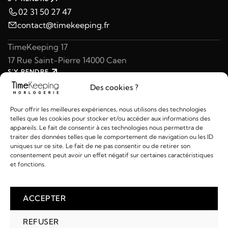
02 31 50 27 47
contact@timekeeping.fr
TimeKeeping 17
17 Rue Saint-Pierre 14000 Caen
S'Y RENDRE
02 31 47 49 97
Des cookies ?
contact@timekeeping.fr
Pour offrir les meilleures expériences, nous utilisons des technologies
telles que les cookies pour stocker et/ou accéder aux informations des
appareils. Le fait de consentir à ces technologies nous permettra de
traiter des données telles que le comportement de navigation ou les ID
uniques sur ce site. Le fait de ne pas consentir ou de retirer son
consentement peut avoir un effet négatif sur certaines caractéristiques
Liens utiles
et fonctions.
Détails
ACCEPTER
REFUSER
2026 © TIMEKEEPING - Réalisé par
AM WEB & MULTIMÉDIA