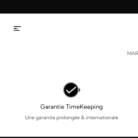
Aller
au
contenu
MAR
Garantie TimeKeeping
Une garantie prolongée & internationale