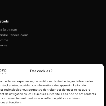
tails
s Boutiques
endre Rendez-Vous
omme
emme
Des cookies ?
les meilleures expériences, nous utilisons des technologies telles que les
 stocker et/ou accéder aux informations des appareils. Le fait de
ces technologies nous permettra de traiter des données telles que le
 de navigation ou les ID uniques sur ce site. Le fait de ne pas consentir
r son consentement peut avoir un effet négatif sur certaines
ques et fonctions.