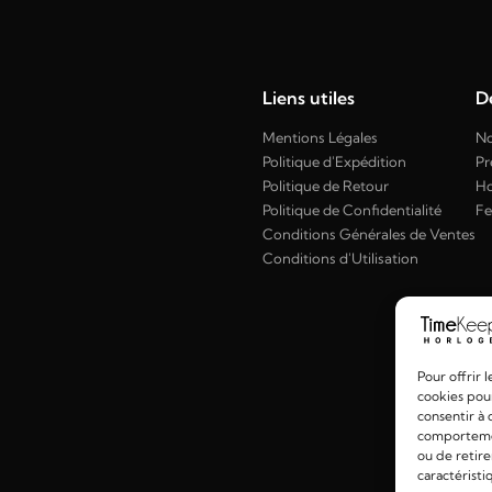
Liens utiles
Dé
Mentions Légales
No
Politique d'Expédition
Pr
Politique de Retour
H
Politique de Confidentialité
F
Conditions Générales de Ventes
Conditions d'Utilisation
Pour offrir 
cookies pour
consentir à 
comportement
ou de retire
caractéristi