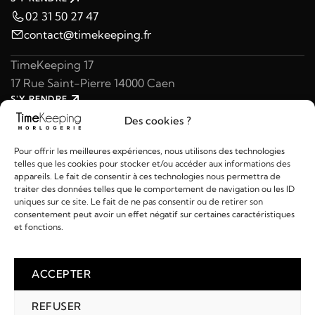
02 31 50 27 47
contact@timekeeping.fr
TimeKeeping 17
17 Rue Saint-Pierre 14000 Caen
S'Y RENDRE
02 31 47 49 97
Des cookies ?
contact@timekeeping.fr
Pour offrir les meilleures expériences, nous utilisons des technologies
telles que les cookies pour stocker et/ou accéder aux informations des
appareils. Le fait de consentir à ces technologies nous permettra de
traiter des données telles que le comportement de navigation ou les ID
uniques sur ce site. Le fait de ne pas consentir ou de retirer son
consentement peut avoir un effet négatif sur certaines caractéristiques
Liens utiles
et fonctions.
Détails
ACCEPTER
REFUSER
2026 © TIMEKEEPING - Réalisé par
AM WEB & MULTIMÉDIA