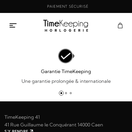
Aller
PAIEMENT SÉCURISÉ
au
contenu
Garantie TimeKeeping
Une garantie prolongée & internationale
TimeKeeping 41
41 Rue Guillaume le Conquérant 14000 Caen
S'Y RENDRE