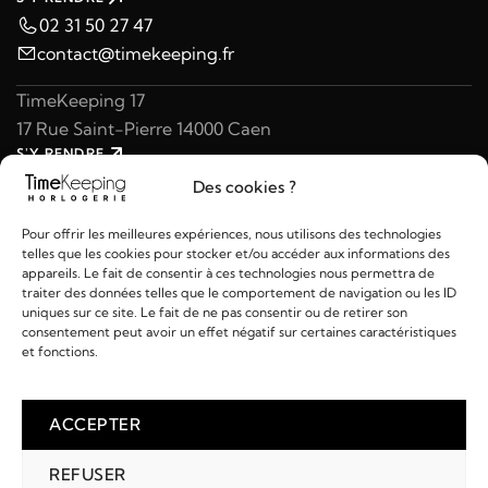
02 31 50 27 47
contact@timekeeping.fr
TimeKeeping 17
17 Rue Saint-Pierre 14000 Caen
S'Y RENDRE
02 31 47 49 97
Des cookies ?
contact@timekeeping.fr
Pour offrir les meilleures expériences, nous utilisons des technologies
telles que les cookies pour stocker et/ou accéder aux informations des
appareils. Le fait de consentir à ces technologies nous permettra de
traiter des données telles que le comportement de navigation ou les ID
uniques sur ce site. Le fait de ne pas consentir ou de retirer son
consentement peut avoir un effet négatif sur certaines caractéristiques
Liens utiles
et fonctions.
Détails
ACCEPTER
REFUSER
2026 © TIMEKEEPING - Réalisé par
AM WEB & MULTIMÉDIA