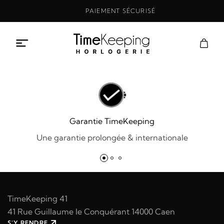
Aller
PAIEMENT SÉCURISÉ
au
contenu
Garantie TimeKeeping
Une garantie prolongée & internationale
TimeKeeping 41
41 Rue Guillaume le Conquérant 14000 Caen
S'Y RENDRE