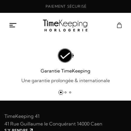
Aller
PAIEMENT SÉCURISÉ
au
contenu
Garantie TimeKeeping
Une garantie prolongée & internationale
TimeKeeping 41
41 Rue Guillaume le Conquérant 14000 Caen
S'Y RENDRE