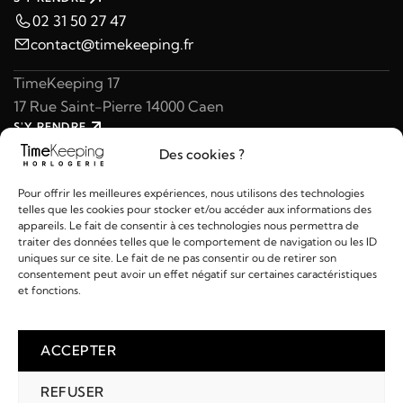
02 31 50 27 47
contact@timekeeping.fr
TimeKeeping 17
17 Rue Saint-Pierre 14000 Caen
S'Y RENDRE
02 31 47 49 97
Des cookies ?
contact@timekeeping.fr
Pour offrir les meilleures expériences, nous utilisons des technologies
telles que les cookies pour stocker et/ou accéder aux informations des
appareils. Le fait de consentir à ces technologies nous permettra de
traiter des données telles que le comportement de navigation ou les ID
uniques sur ce site. Le fait de ne pas consentir ou de retirer son
consentement peut avoir un effet négatif sur certaines caractéristiques
Liens utiles
et fonctions.
Détails
ACCEPTER
REFUSER
2026 © TIMEKEEPING - Réalisé par
AM WEB & MULTIMÉDIA