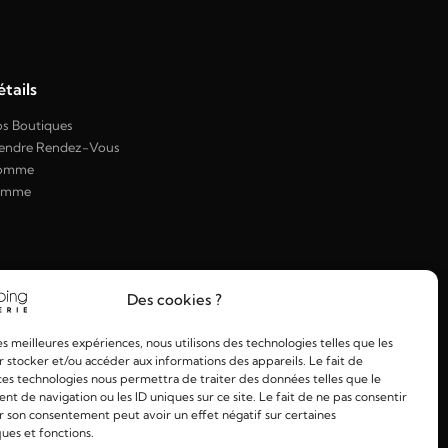
tails
s Boutiques
endre Rendez-Vous
omme
emme
Des cookies ?
les meilleures expériences, nous utilisons des technologies telles que les
 stocker et/ou accéder aux informations des appareils. Le fait de
ces technologies nous permettra de traiter des données telles que le
 de navigation ou les ID uniques sur ce site. Le fait de ne pas consentir
r son consentement peut avoir un effet négatif sur certaines
ques et fonctions.