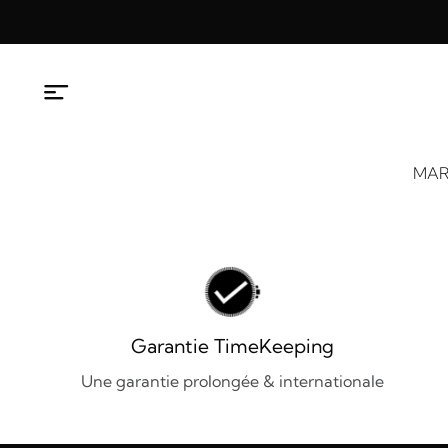
Aller
au
contenu
MAR
Garantie TimeKeeping
Une garantie prolongée & internationale