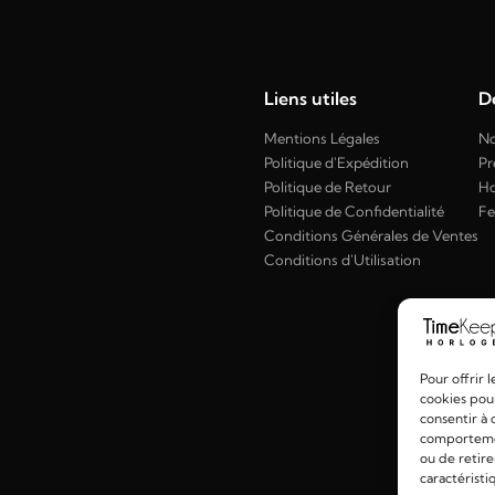
Liens utiles
Dé
Mentions Légales
No
Politique d'Expédition
Pr
Politique de Retour
H
Politique de Confidentialité
F
Conditions Générales de Ventes
Conditions d'Utilisation
Pour offrir 
cookies pour
consentir à 
comportement
ou de retire
caractéristi