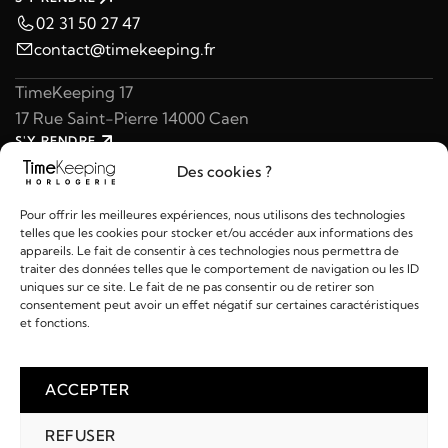
02 31 50 27 47
contact@timekeeping.fr
TimeKeeping 17
17 Rue Saint-Pierre 14000 Caen
S'Y RENDRE
02 31 47 49 97
Des cookies ?
contact@timekeeping.fr
Pour offrir les meilleures expériences, nous utilisons des technologies
telles que les cookies pour stocker et/ou accéder aux informations des
appareils. Le fait de consentir à ces technologies nous permettra de
traiter des données telles que le comportement de navigation ou les ID
uniques sur ce site. Le fait de ne pas consentir ou de retirer son
consentement peut avoir un effet négatif sur certaines caractéristiques
Liens utiles
et fonctions.
Détails
ACCEPTER
REFUSER
2026 © TIMEKEEPING - Réalisé par
AM WEB & MULTIMÉDIA