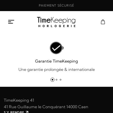
Aller
PAIEMENT SÉCURISÉ
au
contenu
Garantie TimeKeeping
Une garantie prolongée & internationale
TimeKeeping 41
41 Rue Guillaume le Conquérant 14000 Caen
S'Y RENDRE