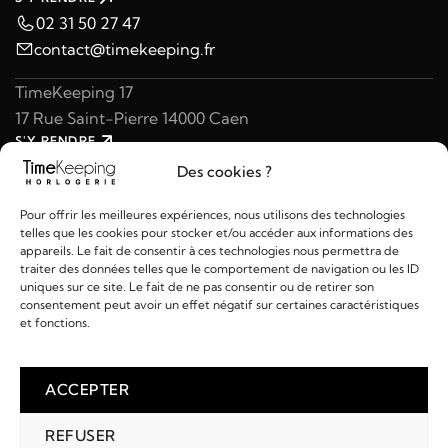
02 31 50 27 47
contact@timekeeping.fr
TimeKeeping 17
17 Rue Saint-Pierre 14000 Caen
S'Y RENDRE
02 31 47 49 97
Des cookies ?
contact@timekeeping.fr
Pour offrir les meilleures expériences, nous utilisons des technologies
telles que les cookies pour stocker et/ou accéder aux informations des
appareils. Le fait de consentir à ces technologies nous permettra de
traiter des données telles que le comportement de navigation ou les ID
uniques sur ce site. Le fait de ne pas consentir ou de retirer son
consentement peut avoir un effet négatif sur certaines caractéristiques
Liens utiles
et fonctions.
Détails
ACCEPTER
REFUSER
2026 © TIMEKEEPING - Réalisé par
AM WEB & MULTIMÉDIA