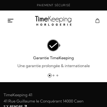
Aller
PAIEMENT SÉCURISÉ
au
contenu
Garantie TimeKeeping
Une garantie prolongée & internationale
TimeKeeping 41
41 Rue Guillaume le Conquérant 14000 Caen
S'Y RENDRE