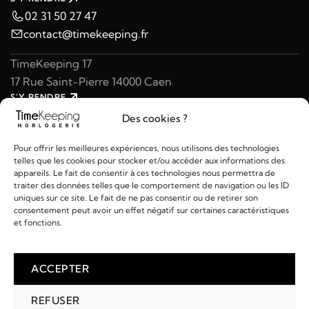
02 31 50 27 47
contact@timekeeping.fr
TimeKeeping 17
17 Rue Saint-Pierre 14000 Caen
S'Y RENDRE
02 31 47 49 97
Des cookies ?
contact@timekeeping.fr
Pour offrir les meilleures expériences, nous utilisons des technologies
telles que les cookies pour stocker et/ou accéder aux informations des
appareils. Le fait de consentir à ces technologies nous permettra de
traiter des données telles que le comportement de navigation ou les ID
uniques sur ce site. Le fait de ne pas consentir ou de retirer son
consentement peut avoir un effet négatif sur certaines caractéristiques
Liens utiles
et fonctions.
Détails
ACCEPTER
REFUSER
2026 © TIMEKEEPING - Réalisé par
AM WEB & MULTIMÉDIA