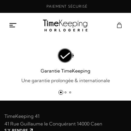
Aller
PAIEMENT SÉCURISÉ
au
contenu
Garantie TimeKeeping
Une garantie prolongée & internationale
TimeKeeping 41
41 Rue Guillaume le Conquérant 14000 Caen
S'Y RENDRE