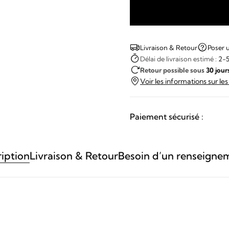
quantité
de
MeisterSinger
Livraison & Retour
Poser 
-
Délai de livraison estimé :
2-5
Retour possible sous
30 jour
Lunascope
Voir les informations sur le
Paiement sécurisé :
iption
Livraison & Retour
Besoin d’un renseigne