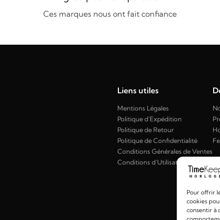
Ces marques nous ont fait confiance
Liens utiles
Dé
Mentions Légales
No
Politique d'Expédition
Pr
Politique de Retour
H
Politique de Confidentialité
F
Conditions Générales de Ventes
Conditions d'Utilisation
Pour offrir 
cookies pour
consentir à 
comportement