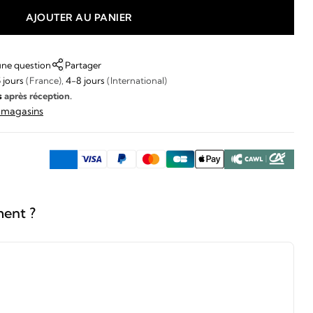
AJOUTER AU PANIER
une question
Partager
 jours
(France),
4-8 jours
(International)
s
après réception.
s magasins
ment ?