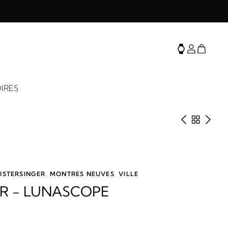
IRES
Produit 
Retour 
Prod
ISTERSINGER
,
MONTRES NEUVES
,
VILLE
ER - LUNASCOPE