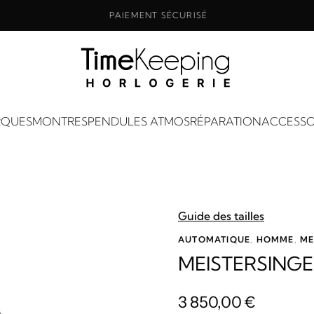
PAIEMENT SÉCURISÉ
QUES
MONTRES
PENDULES ATMOS
RÉPARATION
ACCESSO
Guide des tailles
AUTOMATIQUE
,
HOMME
,
ME
MEISTERSING
3 850,00
€