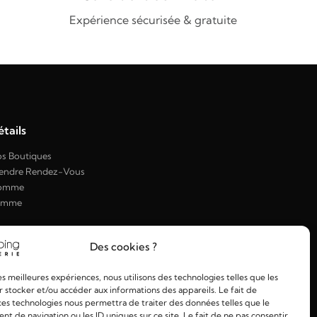
Expérience sécurisée & gratuite
tails
s Boutiques
endre Rendez-Vous
omme
emme
Des cookies ?
les meilleures expériences, nous utilisons des technologies telles que les
 stocker et/ou accéder aux informations des appareils. Le fait de
ces technologies nous permettra de traiter des données telles que le
 de navigation ou les ID uniques sur ce site. Le fait de ne pas consentir