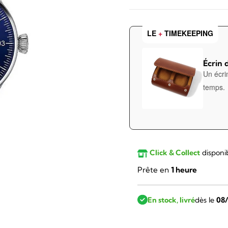
LE
+
TIMEKEEPING
Écrin 
Un écri
temps.
Click & Collect
disponi
Prête en
1 heure
En stock, livré
dès le
08