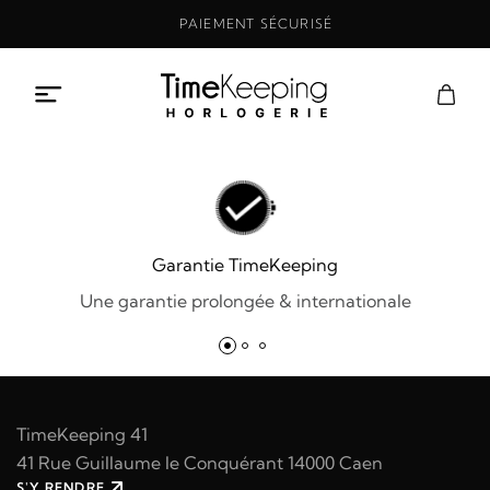
Aller
PAIEMENT SÉCURISÉ
au
contenu
Garantie TimeKeeping
Une garantie prolongée & internationale
TimeKeeping 41
41 Rue Guillaume le Conquérant 14000 Caen
S'Y RENDRE