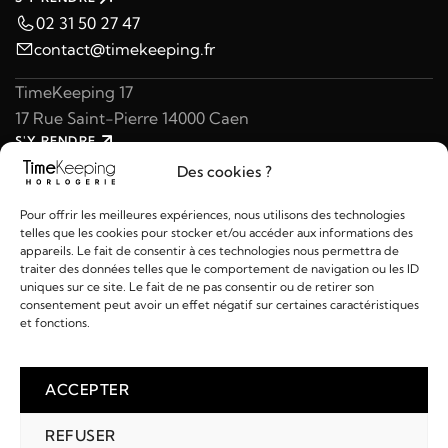
02 31 50 27 47
contact@timekeeping.fr
TimeKeeping 17
17 Rue Saint-Pierre 14000 Caen
S'Y RENDRE
02 31 47 49 97
Des cookies ?
contact@timekeeping.fr
Pour offrir les meilleures expériences, nous utilisons des technologies
telles que les cookies pour stocker et/ou accéder aux informations des
appareils. Le fait de consentir à ces technologies nous permettra de
traiter des données telles que le comportement de navigation ou les ID
uniques sur ce site. Le fait de ne pas consentir ou de retirer son
consentement peut avoir un effet négatif sur certaines caractéristiques
Liens utiles
et fonctions.
Détails
ACCEPTER
REFUSER
2026 © TIMEKEEPING - Réalisé par
AM WEB & MULTIMÉDIA