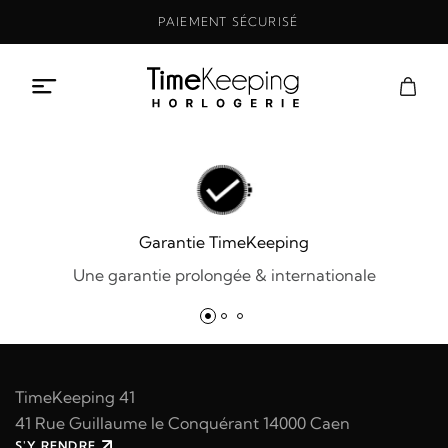
Aller
PAIEMENT SÉCURISÉ
au
contenu
Garantie TimeKeeping
Une garantie prolongée & internationale
TimeKeeping 41
41 Rue Guillaume le Conquérant 14000 Caen
S'Y RENDRE