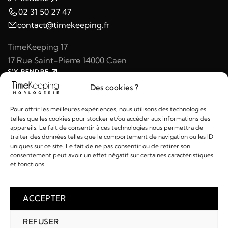
02 31 50 27 47
contact@timekeeping.fr
TimeKeeping 17
17 Rue Saint-Pierre 14000 Caen
S'Y RENDRE
02 31 47 49 97
Des cookies ?
contact@timekeeping.fr
Pour offrir les meilleures expériences, nous utilisons des technologies
telles que les cookies pour stocker et/ou accéder aux informations des
appareils. Le fait de consentir à ces technologies nous permettra de
traiter des données telles que le comportement de navigation ou les ID
uniques sur ce site. Le fait de ne pas consentir ou de retirer son
consentement peut avoir un effet négatif sur certaines caractéristiques
Liens utiles
et fonctions.
Détails
ACCEPTER
REFUSER
2026 © TIMEKEEPING - Réalisé par
AM WEB & MULTIMÉDIA