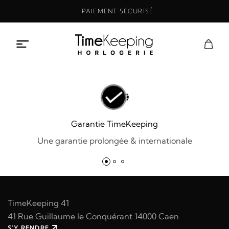
Aller
PAIEMENT SÉCURISÉ
au
contenu
Garantie TimeKeeping
Une garantie prolongée & internationale
TimeKeeping 41
41 Rue Guillaume le Conquérant 14000 Caen
S'Y RENDRE