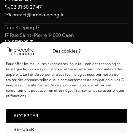
02 31 50 27 47
contact@timekeeping.fr
TimeKeeping 17
17 Rue Saint-Pierre 14000 Caen
S'Y RENDRE
02 31 47 49 97
Des cookies ?
contact@timekeeping.fr
Pour offrir les meilleures expériences, nous utilisons des technologies
telles que les cookies pour stocker et/ou accéder aux informations des
appareils. Le fait de consentir à ces technologies nous permettra de
traiter des données telles que le comportement de navigation ou les ID
uniques sur ce site. Le fait de ne pas consentir ou de retirer son
consentement peut avoir un effet négatif sur certaines caractéristiques
Liens utiles
et fonctions.
Détails
ACCEPTER
REFUSER
2026 © TIMEKEEPING - Réalisé par
AM WEB & MULTIMÉDIA