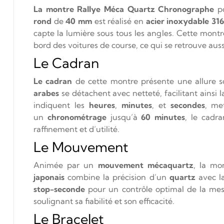
La montre
Rallye Méca Quartz Chronographe
po
rond
de
40 mm
est réalisé en
acier inoxydable 31
capte la lumière sous tous les angles. Cette mont
bord des voitures de course, ce qui se retrouve aus
Le Cadran
Le cadran
de cette montre présente une allure s
arabes
se détachent avec netteté, facilitant ains
indiquent les
heures
,
minutes
, et
secondes
, me
un
chronométrage
jusqu’à
60 minutes
, le cadr
raffinement et d’utilité.
Le Mouvement
Animée par un
mouvement mécaquartz
, la mo
japonais
combine la précision d’un
quartz
avec l
stop-seconde
pour un contrôle optimal de la me
soulignant sa fiabilité et son efficacité.
Le Bracelet