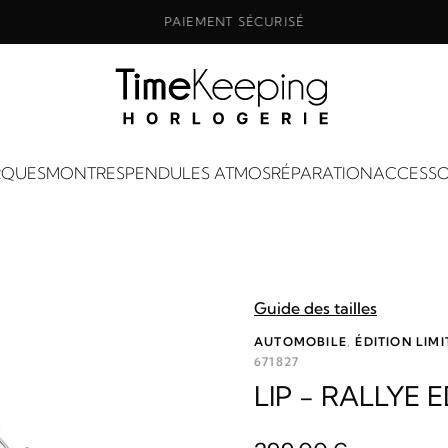
PAIEMENT SÉCURISÉ
QUES
MONTRES
PENDULES ATMOS
RÉPARATION
ACCESSO
Guide des tailles
AUTOMOBILE
,
ÉDITION LIMI
671827
LIP - RALLYE E