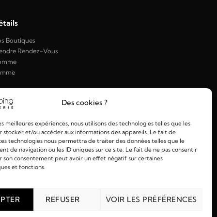
tails
s Boutiques
endre Rendez-Vous
omme
emme
Des cookies ?
les meilleures expériences, nous utilisons des technologies telles que les
 stocker et/ou accéder aux informations des appareils. Le fait de
ces technologies nous permettra de traiter des données telles que le
 de navigation ou les ID uniques sur ce site. Le fait de ne pas consentir
r son consentement peut avoir un effet négatif sur certaines
ques et fonctions.
PTER
REFUSER
VOIR LES PRÉFÉRENCES