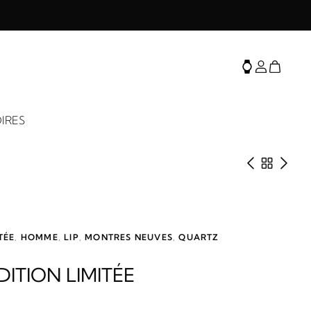
IRES
Produit 
Retour 
Prod
TÉE
,
HOMME
,
LIP
,
MONTRES NEUVES
,
QUARTZ
DITION LIMITÉE