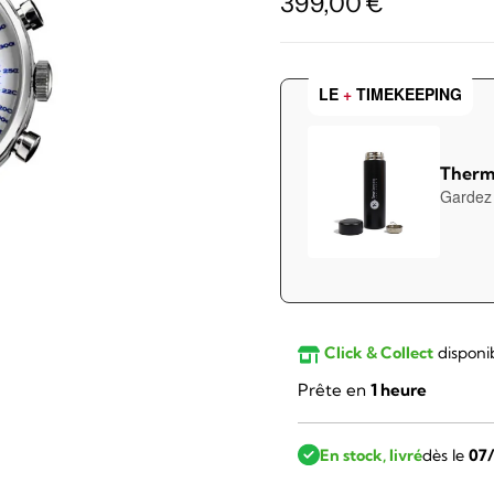
399,00
€
LE
+
TIMEKEEPING
Therm
Gardez 
Click & Collect
disponi
Prête en
1 heure
En stock, livré
dès le
07