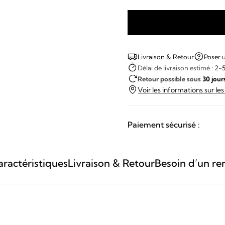
quantité
de
LIP
Livraison & Retour
Poser 
-
Délai de livraison estimé :
2-5
Retour possible sous
30 jour
Rallye
Voir les informations sur le
Edition
Limitée
Paiement sécurisé :
ractéristiques
Livraison & Retour
Besoin d’un re