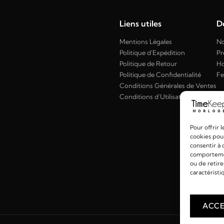
Liens utiles
Dé
Mentions Légales
No
Politique d'Expédition
Pr
Politique de Retour
H
Politique de Confidentialité
F
Conditions Générales de Ventes
Conditions d'Utilisation
Pour offrir 
cookies pour
consentir à 
comportement
ou de retire
caractéristi
ACCE