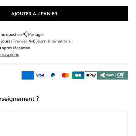
AJOUTER AU PANIER
une question
Partager
 jours
(France),
4-8 jours
(International)
s
après réception.
s magasins
nseignement ?