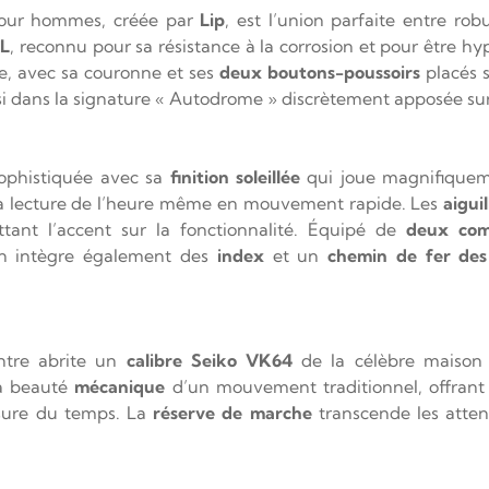
ur hommes, créée par
Lip
, est l’union parfaite entre ro
6L
, reconnu pour sa résistance à la corrosion et pour être h
re, avec sa couronne et ses
deux boutons-poussoirs
placés s
si dans la signature « Autodrome » discrètement apposée sur 
ophistiquée avec sa
finition soleillée
qui joue magnifiquem
i la lecture de l’heure même en mouvement rapide. Les
aiguil
ttant l’accent sur la fonctionnalité. Équipé de
deux com
an intègre également des
index
et un
chemin de fer des
ntre abrite un
calibre Seiko VK64
de la célèbre maison 
a beauté
mécanique
d’un mouvement traditionnel, offran
sure du temps. La
réserve de marche
transcende les atte