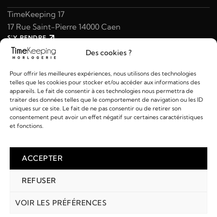
TimeKeeping 17
17 Rue Saint-Pierre 14000 Caen
S'Y RENDRE
02 31 47 49 97
Des cookies ?
contact@timekeeping.fr
Pour offrir les meilleures expériences, nous utilisons des technologies
telles que les cookies pour stocker et/ou accéder aux informations des
appareils. Le fait de consentir à ces technologies nous permettra de
traiter des données telles que le comportement de navigation ou les ID
uniques sur ce site. Le fait de ne pas consentir ou de retirer son
consentement peut avoir un effet négatif sur certaines caractéristiques
Liens utiles
et fonctions.
Détails
ACCEPTER
REFUSER
2026 © TIMEKEEPING - Réalisé par
AM WEB & MULTIMÉDIA
Paiements :
VOIR LES PRÉFÉRENCES