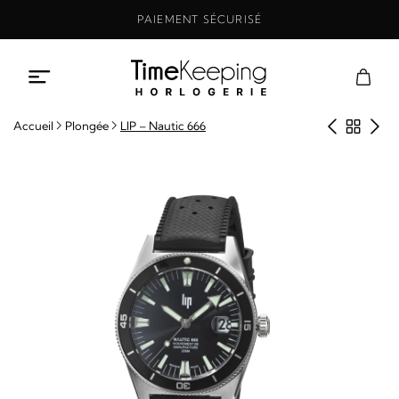
Aller
PAIEMENT SÉCURISÉ
au
contenu
Produit
Retou
Pro
Accueil
Plongée
LIP – Nautic 666