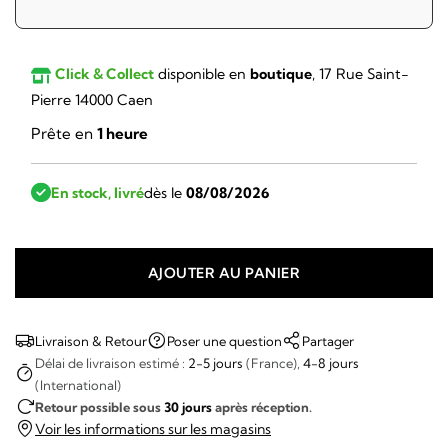
Click & Collect
disponible en
boutique
, 17 Rue Saint-
Pierre 14000 Caen
Prête en
1 heure
En stock, livré
dès le
08/08/2026
AJOUTER AU PANIER
quantité
de
LIP
Livraison & Retour
Poser une question
Partager
-
Délai de livraison estimé :
2-5 jours
(France),
4-8 jours
(International)
Nautic
Retour possible sous
30 jours
après réception.
666
Voir les informations sur les magasins