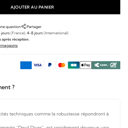
AJOUTER AU PANIER
une question
Partager
 jours
(France),
4-8 jours
(International)
s
après réception.
s magasins
ment ?
ficités techniques comme la robustesse répondront à
nommée “Devil Diver”, est rapidement devenue une