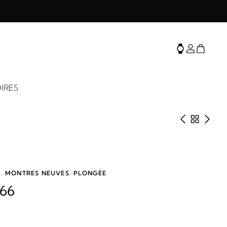
IRES
Produit 
Retour 
Prod
P
,
MONTRES NEUVES
,
PLONGÉE
666