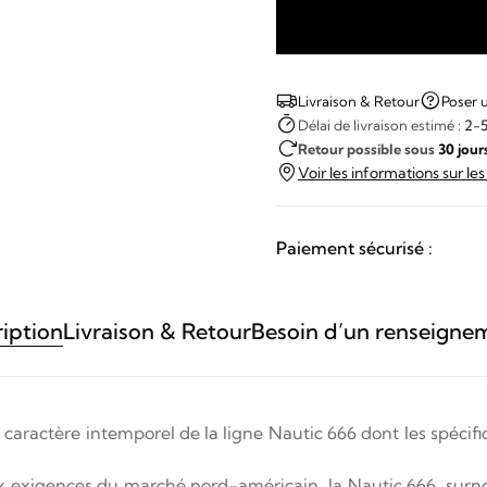
quantité
de
LIP
Livraison & Retour
Poser 
-
Délai de livraison estimé :
2-5
Retour possible sous
30 jour
Nautic
Voir les informations sur le
666
Paiement sécurisé :
iption
Livraison & Retour
Besoin d’un renseigne
 caractère intemporel de la ligne Nautic 666 dont les spéci
ux exigences du marché nord-américain, la Nautic 666, sur