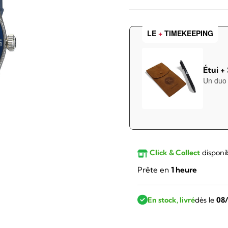
LE
+
TIMEKEEPING
Étui +
Un duo 
Click & Collect
disponi
Prête en
1 heure
En stock, livré
dès le
08