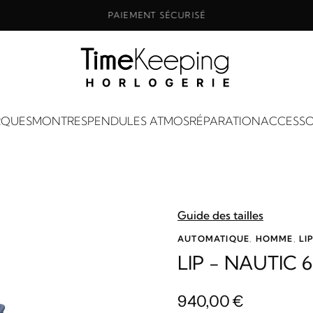
PAIEMENT SÉCURISÉ
QUES
MONTRES
PENDULES ATMOS
RÉPARATION
ACCESSO
Guide des tailles
AUTOMATIQUE
,
HOMME
,
LI
LIP - NAUTIC 
940,00
€