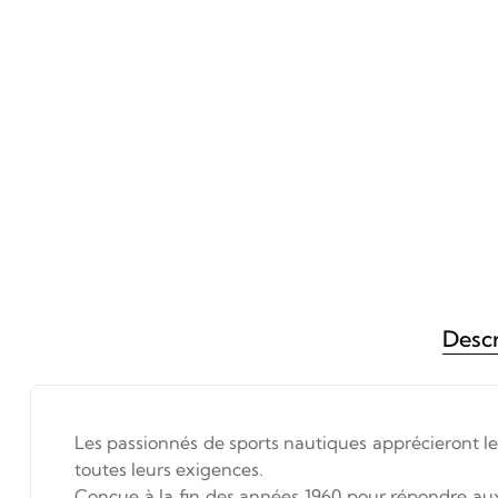
Descr
Les passionnés de sports nautiques apprécieront le
toutes leurs exigences.
Conçue à la fin des années 1960 pour répondre a