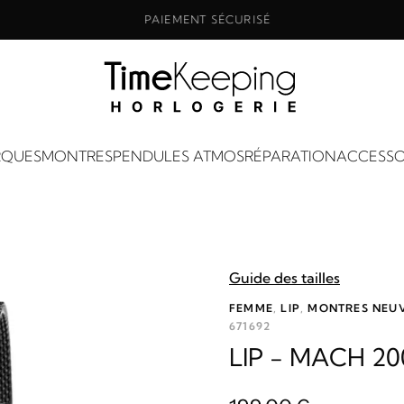
PAIEMENT SÉCURISÉ
QUES
MONTRES
PENDULES ATMOS
RÉPARATION
ACCESSO
Guide des tailles
FEMME
,
LIP
,
MONTRES NEU
671692
LIP - MACH 20