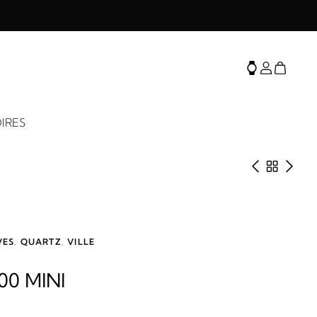
IRES
Produit 
Retour 
Prod
VES
,
QUARTZ
,
VILLE
00 MINI