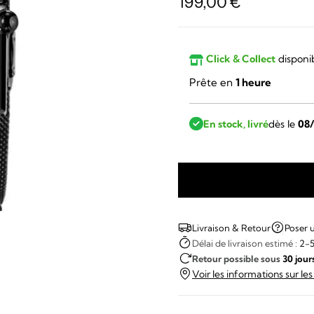
199,00
€
Click & Collect
disponi
Prête en
1 heure
En stock, livré
dès le
08
quantité
de
Lip
Livraison & Retour
Poser 
-
Délai de livraison estimé :
2-5
Retour possible sous
30 jour
MACH
Voir les informations sur le
2000
MINI