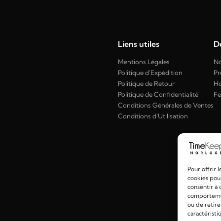
Liens utiles
Dé
Mentions Légales
No
Politique d'Expédition
Pr
Politique de Retour
H
Politique de Confidentialité
F
Conditions Générales de Ventes
Conditions d'Utilisation
Pour offrir 
cookies pour
consentir à 
comportement
ou de retire
caractéristi