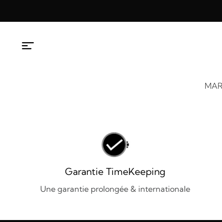
Aller
au
contenu
MAR
Garantie TimeKeeping
Une garantie prolongée & internationale