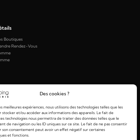
tails
s Boutiques
endre Rendez-Vous
omme
emme
Des cookies ?
les meilleures expériences, nous utilisons des technologies telles que les
 stocker et/ou accéder aux informations des appareils. Le fait de
ces technologies nous permettra de traiter des données telles que le
 de navigation ou les ID uniques sur ce site. Le fait de ne pas consentir
r son consentement peut avoir un effet négatif sur certaines
ques et fonctions.