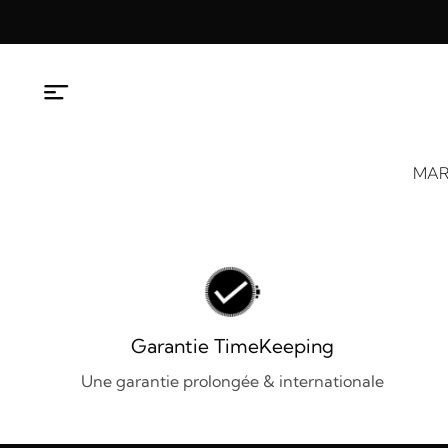
Aller
au
contenu
MAR
Garantie TimeKeeping
Une garantie prolongée & internationale