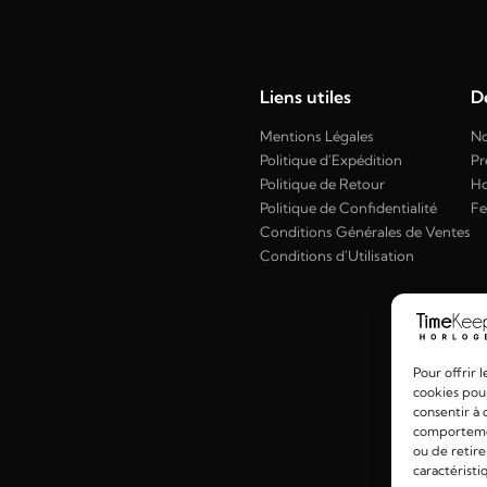
Liens utiles
Dé
Mentions Légales
No
Politique d'Expédition
Pr
Politique de Retour
H
Politique de Confidentialité
F
Conditions Générales de Ventes
Conditions d'Utilisation
Pour offrir 
cookies pour
consentir à 
comportement
ou de retire
caractéristi