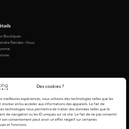
tails
s Boutiques
endre Rendez-Vous
omme
emme
Des cookies ?
les meilleures expériences, nous utilisons des technologies telles que les
 stocker et/ou accéder aux informations des appareils. Le fait de
ces technologies nous permettra de traiter des données telles que le
 de navigation ou les ID uniques sur ce site. Le fait de ne pas consentir
r son consentement peut avoir un effet négatif sur certaines
ques et fonctions.