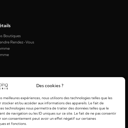
tails
s Boutiques
endre Rendez-Vous
omme
emme
Des cookies ?
les meilleures expériences, nous utilisons des technologies telles que les
 stocker et/ou accéder aux informations des appareils. Le fait de
ces technologies nous permettra de traiter des données telles que le
 de navigation ou les ID uniques sur ce site. Le fait de ne pas consentir
r son consentement peut avoir un effet négatif sur certaines
ques et fonctions.