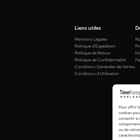
Liens utiles
Dé
Mentions Légales
No
Politique d'Expédition
Pr
Politique de Retour
H
Politique de Confidentialité
F
Conditions Générales de Ventes
Conditions d'Utilisation
Pour offrir 
cookies pour
consentir à 
comportement
ou de retire
caractéristi