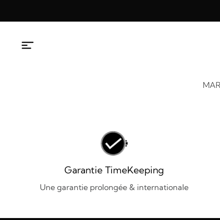
Aller
au
contenu
MAR
Garantie TimeKeeping
Une garantie prolongée & internationale