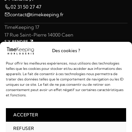
02 31 50 27 47
contact@timekeeping.fr
TimeKeeping 17
17 Rue Saint-Pierre 14000 Caen
S'Y RENDRE
02 31 47 49 97
Des cookies ?
contact@timekeeping.fr
Pour offrir les meilleures expériences, nous utilisons des technologies
telles que les cookies pour stocker et/ou accéder aux informations des
appareils. Le fait de consentir à ces technologies nous permettra de
traiter des données telles que le comportement de navigation ou les ID
uniques sur ce site. Le fait de ne pas consentir ou de retirer son
consentement peut avoir un effet négatif sur certaines caractéristiques
Liens utiles
et fonctions.
Détails
ACCEPTER
REFUSER
2026 © TIMEKEEPING - Réalisé par
AM WEB & MULTIMÉDIA