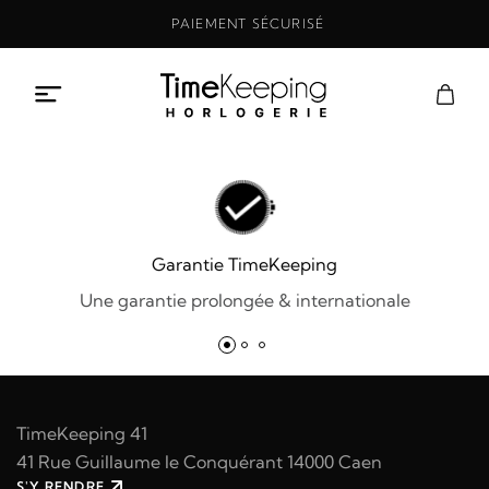
Aller
PAIEMENT SÉCURISÉ
au
contenu
Garantie TimeKeeping
Une garantie prolongée & internationale
TimeKeeping 41
41 Rue Guillaume le Conquérant 14000 Caen
S'Y RENDRE