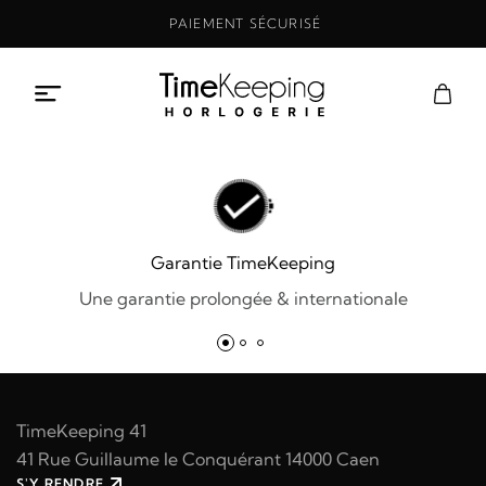
Aller
PAIEMENT SÉCURISÉ
au
contenu
Garantie TimeKeeping
Une garantie prolongée & internationale
TimeKeeping 41
41 Rue Guillaume le Conquérant 14000 Caen
S'Y RENDRE