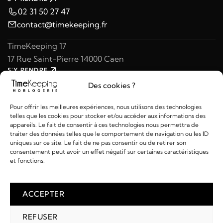
02 31 50 27 47
contact@timekeeping.fr
TimeKeeping 17
17 Rue Saint-Pierre 14000 Caen
S'Y RENDRE
02 31 47 49 97
Des cookies ?
contact@timekeeping.fr
Pour offrir les meilleures expériences, nous utilisons des technologies
telles que les cookies pour stocker et/ou accéder aux informations des
appareils. Le fait de consentir à ces technologies nous permettra de
traiter des données telles que le comportement de navigation ou les ID
uniques sur ce site. Le fait de ne pas consentir ou de retirer son
consentement peut avoir un effet négatif sur certaines caractéristiques
Liens utiles
et fonctions.
Détails
ACCEPTER
REFUSER
2026 © TIMEKEEPING - Réalisé par
AM WEB & MULTIMÉDIA