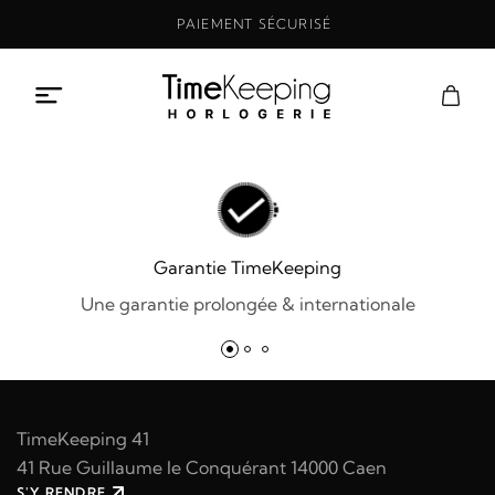
Aller
PAIEMENT SÉCURISÉ
au
contenu
Garantie TimeKeeping
Une garantie prolongée & internationale
TimeKeeping 41
41 Rue Guillaume le Conquérant 14000 Caen
S'Y RENDRE