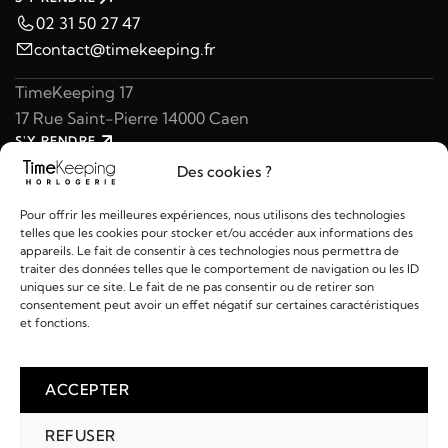
02 31 50 27 47
contact@timekeeping.fr
TimeKeeping 17
17 Rue Saint-Pierre 14000 Caen
S'Y RENDRE
02 31 47 49 97
Des cookies ?
contact@timekeeping.fr
Pour offrir les meilleures expériences, nous utilisons des technologies
telles que les cookies pour stocker et/ou accéder aux informations des
appareils. Le fait de consentir à ces technologies nous permettra de
traiter des données telles que le comportement de navigation ou les ID
uniques sur ce site. Le fait de ne pas consentir ou de retirer son
consentement peut avoir un effet négatif sur certaines caractéristiques
Liens utiles
et fonctions.
Détails
ACCEPTER
REFUSER
2026 © TIMEKEEPING - Réalisé par
AM WEB & MULTIMÉDIA