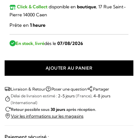
Click & Collect
disponible en
boutique
, 17 Rue Saint-
Pierre 14000 Caen
Prête en
1 heure
En stock, livré
dès le
07/08/2026
AJOUTER AU PANIER
quantité
de
Citizen
Livraison & Retour
Poser une question
Partager
-
Délai de livraison estimé :
2-5 jours
(France),
4-8 jours
(International)
Tsuyosa
Retour possible sous
30 jours
après réception.
Violet
Voir les informations sur les magasins
37mm
Paiement sécurisé :