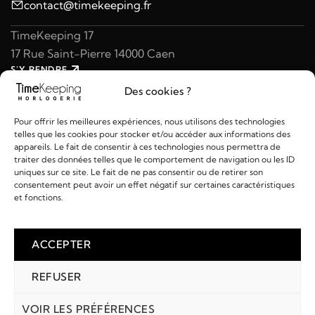
contact@timekeeping.fr
TimeKeeping 17
17 Rue Saint-Pierre 14000 Caen
S'Y RENDRE
02 31 47 49 97
Des cookies ?
contact@timekeeping.fr
Pour offrir les meilleures expériences, nous utilisons des technologies
telles que les cookies pour stocker et/ou accéder aux informations des
appareils. Le fait de consentir à ces technologies nous permettra de
traiter des données telles que le comportement de navigation ou les ID
uniques sur ce site. Le fait de ne pas consentir ou de retirer son
consentement peut avoir un effet négatif sur certaines caractéristiques
Liens utiles
et fonctions.
Détails
ACCEPTER
REFUSER
2026 © TIMEKEEPING - Réalisé par
AM WEB & MULTIMÉDIA
Paiements :
VOIR LES PRÉFÉRENCES