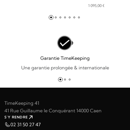
SUPREME
1 095,00
€
Garantie TimeKeeping
Une garantie prolongée & internationale
TimeKeeping 41
41 Rue Guillaume le Conquérant 14000 Caen
S'Y RENDRE
02 31 50 27 47