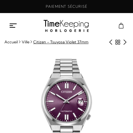
Aller
PAIEMENT SÉCURISÉ
au
contenu
Produit
Retou
Pro
Accueil
Ville
Citizen – Tsuyosa Violet 37mm