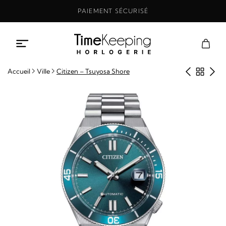
Aller
PAIEMENT SÉCURISÉ
au
contenu
Produit
Retou
Pro
Accueil
Ville
Citizen – Tsuyosa Shore