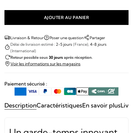
AJOUTER AU PANIER
quantité
de
Citizen
Livraison & Retour
Poser une question
Partager
-
Délai de livraison estimé :
2-5 jours
(France),
4-8 jours
(International)
Tsuyosa
Retour possible sous
30 jours
après réception.
Shore
Voir les informations sur les magasins
Paiement sécurisé :
Description
Caractéristiques
En savoir plus
Livr
Un garde-temps innovant