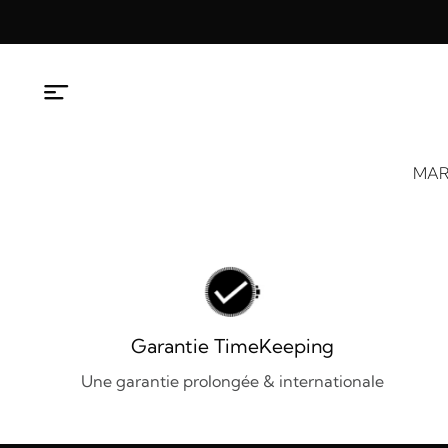
Aller
au
contenu
MAR
Garantie TimeKeeping
Une garantie prolongée & internationale