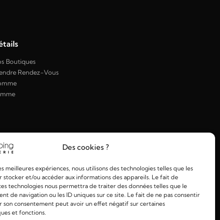
tails
s Boutiques
endre Rendez-Vous
omme
emme
Des cookies ?
les meilleures expériences, nous utilisons des technologies telles que les
 stocker et/ou accéder aux informations des appareils. Le fait de
ces technologies nous permettra de traiter des données telles que le
 de navigation ou les ID uniques sur ce site. Le fait de ne pas consentir
r son consentement peut avoir un effet négatif sur certaines
ques et fonctions.