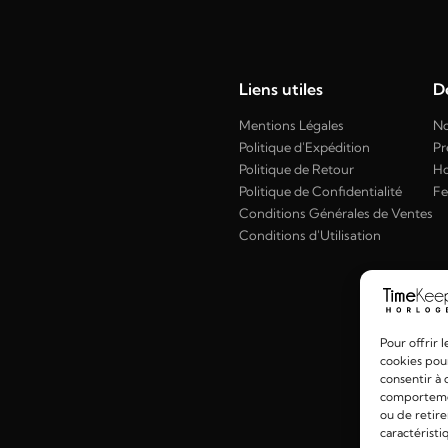
Liens utiles
Dé
Mentions Légales
No
Politique d'Expédition
Pr
Politique de Retour
H
Politique de Confidentialité
F
Conditions Générales de Ventes
Conditions d'Utilisation
Pour offrir 
cookies pour
consentir à 
comportement
ou de retire
caractéristi